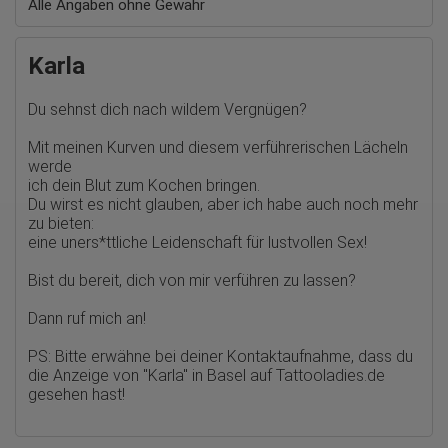
Alle Angaben ohne Gewähr
Erhobene Daten:
Die erzeugten Informationen über die Benutzung unserer
Webseiten sowie die von dem Browser übermittelte IP-Adresse
Karla
werden übertragen und gespeichert. Dabei können aus den
verarbeiteten Daten pseudonyme Nutzungsprofile der Nutzer
erstellt werden. Diese Informationen wird Google gegebenenfalls
Du sehnst dich nach wildem Vergnügen?
auch an Dritte übertragen, sofern dies gesetzlich
vorgeschrieben wird oder, soweit Dritte diese Daten im Auftrag
von Google verarbeiten. Die IP-Adresse der Nutzer wird von
Mit meinen Kurven und diesem verführerischen Lächeln
Google innerhalb von Mitgliedstaaten der Europäischen Union
werde
oder in anderen Vertragsstaaten des Abkommens über den
ich dein Blut zum Kochen bringen.
Europäischen Wirtschaftsraum gekürzt, dies bedeutet, dass alle
Du wirst es nicht glauben, aber ich habe auch noch mehr
Daten anonym erhoben werden. Nur in Ausnahmefällen wird die
zu bieten:
volle IP-Adresse an einen Server von Google in den USA
übertragen und dort gekürzt. Die von dem Browser des Nutzers
eine uners*ttliche Leidenschaft für lustvollen Sex!
übermittelte IP-Adresse wird nicht mit anderen Daten von Google
zusammengeführt.
Bist du bereit, dich von mir verführen zu lassen?
Erhobene Informationen zum Besucherverhalten sind folgende:
Dann ruf mich an!
Herkunft (Land und Stadt)
Sprache
PS: Bitte erwähne bei deiner Kontaktaufnahme, dass du
Betriebssystem
die Anzeige von
"Karla" in Basel auf Tattooladies.de
Gerät (PC, Tablet-PC oder Smartphone)
gesehen hast!
Browser und alle verwendeten Add-ons
Auflösung des Computers
Besucherquelle (Facebook, Suchmaschine oder
verweisende Webseite)