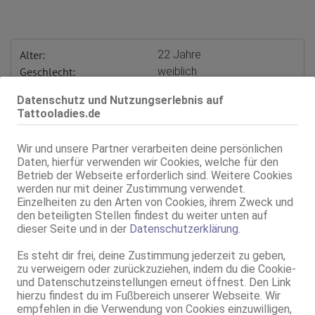
Alter:
22 Jahre
Geschlecht:
weiblich
Körpergröße:
160 cm
Datenschutz und Nutzungserlebnis auf
Oberweite:
75 B, natur
Tattooladies.de
Typ:
osteuropäisch
KF:
34
Wir und unsere Partner verarbeiten deine persönlichen
Intimbereich:
total rasiert
Daten, hierfür verwenden wir Cookies, welche für den
Haare:
schwarz, rückenlang, glatt
Betrieb der Webseite erforderlich sind. Weitere Cookies
werden nur mit deiner Zustimmung verwendet.
Augen:
braun
Einzelheiten zu den Arten von Cookies, ihrem Zweck und
Haut:
mittel
den beteiligten Stellen findest du weiter unten auf
Körperschmuck:
BW-Piercing, Tattoos
dieser Seite und in der
Datenschutzerklärung
.
Sprachen:
Deutsch
Es steht dir frei, deine Zustimmung jederzeit zu geben,
Verkehr:
GV
zu verweigern oder zurückzuziehen, indem du die Cookie-
Franz.
und Datenschutzeinstellungen erneut öffnest. Den Link
Franz. bei Ihr
hierzu findest du im Fußbereich unserer Webseite. Wir
Franz. beidseitig
empfehlen in die Verwendung von Cookies einzuwilligen,
Span. / BV