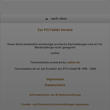
Besuchte Seiten
Referrer URL
Bildschirmauflösung
Eindeutige Gerätekennung
Sprachinformationen
nach oben
Gerätebestriebssystem
Browser-Typ
Klicks
Zur PC/Tablet Version
Domain-Name
Eindeutige Benutzerkennung
Antworten auf Umfragen
Diese Seite beinhaltet eindeutige erotische Darstellungen und ist für
Ort der Verarbeitung:
Minderjährige nicht geeignet!
Europäische Union
Ladies
Rechtliche Grundlage der Verarbeitung
Art. 6 Abs. 1 S. 1 lit. a DSGVO
Themenladies powered by
Ladies.de
Tattooladies.de ist ein Produkt der RTO GmbH © 1996 - 2026
Impressum
Datenschutz
Informationen zur KI-Kennzeichnung
Cookie- und Datenschutzeinstellungen anpassen