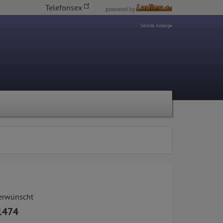
Telefonsex
SolAds Anzeige
 erwünscht
1474