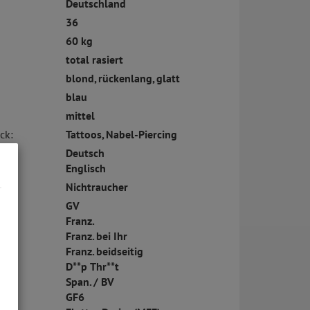
Deutschland
36
60 kg
total rasiert
blond, rückenlang, glatt
blau
mittel
ck:
Tattoos, Nabel-Piercing
Deutsch
Englisch
Nichtraucher
GV
Franz.
Franz. bei Ihr
Franz. beidseitig
D**p Thr**t
Span. / BV
GF6