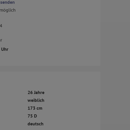
 senden
 möglich
 4
r
0 Uhr
26 Jahre
weiblich
173 cm
75 D
deutsch