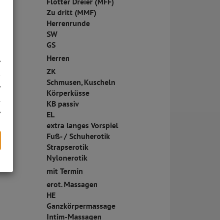
Flotter Dreier (MFF)
Zu dritt (MMF)
Herrenrunde
SW
GS
Herren
ZK
Schmusen, Kuscheln
Körperküsse
KB passiv
EL
extra langes Vorspiel
Fuß- / Schuherotik
Strapserotik
Nylonerotik
mit Termin
s
erot. Massagen
HE
Ganzkörpermassage
Intim-Massagen