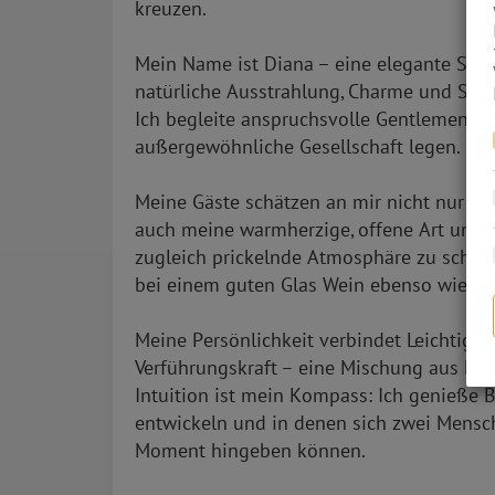
kreuzen.
Mein Name ist Diana – eine elegante Sch
natürliche Ausstrahlung, Charme und Sinnl
Ich begleite anspruchsvolle Gentlemen, die
außergewöhnliche Gesellschaft legen.
Meine Gäste schätzen an mir nicht nur me
auch meine warmherzige, offene Art und 
zugleich prickelnde Atmosphäre zu schaffe
bei einem guten Glas Wein ebenso wie int
Meine Persönlichkeit verbindet Leichtigkei
Verführungskraft – eine Mischung aus Lebe
Intuition ist mein Kompass: Ich genieße 
entwickeln und in denen sich zwei Mensc
Moment hingeben können.