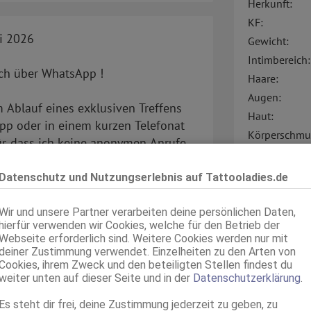
Herkunft:
KF:
ni 2026
Gewicht:
Intimbereich:
ich über WhatsApp !
Haare:
Augen:
 Ablauf eines exklusiven Treffens
Haut:
App oder in einem kurzen Telefonat
Körperschmu
ür, dass ich keine anonymen Anrufe
Sprachen:
Datenschutz und Nutzungserlebnis auf Tattooladies.de
Sonstiges:
h und sollten spätestens eine Stunde
Verkehr:
cht bestätigte Termine werden wieder
Wir und unsere Partner verarbeiten deine persönlichen Daten,
hierfür verwenden wir Cookies, welche für den Betrieb der
chterscheinen führen dazu, dass
Webseite erforderlich sind. Weitere Cookies werden nur mit
rücksichtigt werden können !
deiner Zustimmung verwendet. Einzelheiten zu den Arten von
Cookies, ihrem Zweck und den beteiligten Stellen findest du
weiter unten auf dieser Seite und in der
Datenschutzerklärung
.
ön, dass sich unsere Wege hier
Es steht dir frei, deine Zustimmung jederzeit zu geben, zu