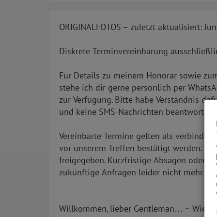
ORIGINALFOTOS – zuletzt aktualisiert: Ju
Diskrete Terminvereinbarung ausschließl
Für Details zu meinem Honorar sowie zum
stehe ich dir gerne persönlich per Whats
zur Verfügung. Bitte habe Verständnis daf
und keine SMS-Nachrichten beantworte !
Vereinbarte Termine gelten als verbindlic
vor unserem Treffen bestätigt werden. Ni
freigegeben. Kurzfristige Absagen oder Ni
zukünftige Anfragen leider nicht mehr be
Willkommen, lieber Gentleman… ~ Wie sch