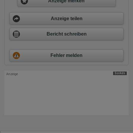
Anzeige merken
Wurden Werbebanner angeklickt?
Wohin ging der Besucher? Klickte er auf weitere Seiten des
Portals oder hat er sie komplett verlassen?
Wie lange blieb der Besucher?
Anzeige teilen
Ort der Verarbeitung:
Europäische Union & USA
Bericht schreiben
Hotjar
Wir nutzen Hotjar als Webanalysedient. Es wird verwendet, um
Daten über das Benutzerverhalten zu sammeln. Hotjar kann
Fehler melden
auch im Rahmen von Umfragen und Feedbackfunktionen, die
auf unserer Website eingebunden sind, von Ihnen bereitgestellte
Informationen verarbeiten.
SolAds
Anzeige
Herausgeber:
Hotjar Limited, Malta
Erhobene Daten:
Datum und Uhrzeit des Besuchs
Gerätetyp
Geografischer Standort
IP-Adresse
Mausbewegungen
Besuchte Seiten
Referrer URL