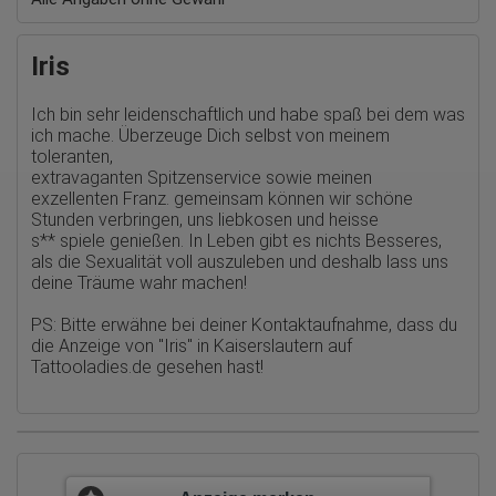
Webseiten sowie die von dem Browser übermittelte IP-Adresse
werden übertragen und gespeichert. Dabei können aus den
verarbeiteten Daten pseudonyme Nutzungsprofile der Nutzer
Iris
erstellt werden. Diese Informationen wird Google gegebenenfalls
auch an Dritte übertragen, sofern dies gesetzlich
vorgeschrieben wird oder, soweit Dritte diese Daten im Auftrag
Ich bin sehr leidenschaftlich und habe spaß bei dem was
von Google verarbeiten. Die IP-Adresse der Nutzer wird von
ich mache. Überzeuge Dich selbst von meinem
Google innerhalb von Mitgliedstaaten der Europäischen Union
toleranten,
oder in anderen Vertragsstaaten des Abkommens über den
Europäischen Wirtschaftsraum gekürzt, dies bedeutet, dass alle
extravaganten Spitzenservice sowie meinen
Daten anonym erhoben werden. Nur in Ausnahmefällen wird die
exzellenten Franz. gemeinsam können wir schöne
volle IP-Adresse an einen Server von Google in den USA
Stunden verbringen, uns liebkosen und heisse
übertragen und dort gekürzt. Die von dem Browser des Nutzers
s** spiele genießen. In Leben gibt es nichts Besseres,
übermittelte IP-Adresse wird nicht mit anderen Daten von Google
als die Sexualität voll auszuleben und deshalb lass uns
zusammengeführt.
deine Träume wahr machen!
Erhobene Informationen zum Besucherverhalten sind folgende:
PS: Bitte erwähne bei deiner Kontaktaufnahme, dass du
Herkunft (Land und Stadt)
die Anzeige von
"Iris" in Kaiserslautern auf
Sprache
Tattooladies.de
gesehen hast!
Betriebssystem
Gerät (PC, Tablet-PC oder Smartphone)
Browser und alle verwendeten Add-ons
Auflösung des Computers
Besucherquelle (Facebook, Suchmaschine oder
verweisende Webseite)
Welche Dateien wurden heruntergeladen?
Welche Videos angeschaut?