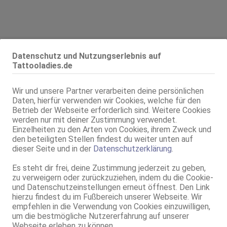
Datenschutz und Nutzungserlebnis auf
Tattooladies.de
Geschlecht:
weiblich
Wir und unsere Partner verarbeiten deine persönlichen
Daten, hierfür verwenden wir Cookies, welche für den
Körpergröße:
165 cm
Betrieb der Webseite erforderlich sind. Weitere Cookies
Oberweite:
75 C, fest
werden nur mit deiner Zustimmung verwendet.
Typ:
mitteleuropäisch
Einzelheiten zu den Arten von Cookies, ihrem Zweck und
KF:
34/36
den beteiligten Stellen findest du weiter unten auf
dieser Seite und in der
Datenschutzerklärung
.
Intimbereich:
total rasiert
Haare:
schwarz, rückenlang, wellig
Es steht dir frei, deine Zustimmung jederzeit zu geben,
Augen:
braun
zu verweigern oder zurückzuziehen, indem du die Cookie-
Haut:
mittel
und Datenschutzeinstellungen erneut öffnest. Den Link
hierzu findest du im Fußbereich unserer Webseite. Wir
Körperschmuck:
Tattoos
empfehlen in die Verwendung von Cookies einzuwilligen,
Verkehr:
GV
um die bestmögliche Nutzererfahrung auf unserer
Franz.
Webseite erleben zu können.