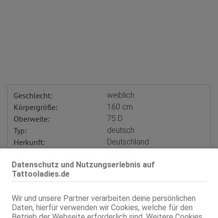
Geschlecht:
weiblich
Körpergröße:
160 cm
Oberweite:
75 D
Typ:
deutsch
Herkunft:
Deutschland
KF:
36
Datenschutz und Nutzungserlebnis auf
Gewicht:
58 kg
Tattooladies.de
Schuhgröße:
35
Intimbereich:
total rasiert
Wir und unsere Partner verarbeiten deine persönlichen
Haare:
blond, kurz
Daten, hierfür verwenden wir Cookies, welche für den
Augen:
blau
Betrieb der Webseite erforderlich sind. Weitere Cookies