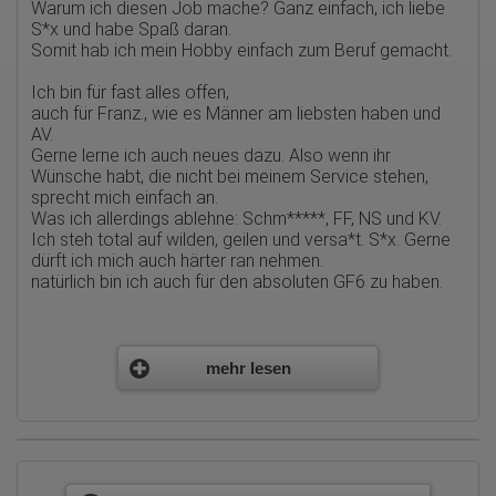
übermittelte IP-Adresse wird nicht mit anderen Daten von Google
Warum ich diesen Job mache? Ganz einfach, ich liebe
zusammengeführt.
S*x und habe Spaß daran.
Somit hab ich mein Hobby einfach zum Beruf gemacht.
Erhobene Informationen zum Besucherverhalten sind folgende:
Herkunft (Land und Stadt)
Ich bin für fast alles offen,
Sprache
auch für Franz., wie es Männer am liebsten haben und
Betriebssystem
AV.
Gerät (PC, Tablet-PC oder Smartphone)
Gerne lerne ich auch neues dazu. Also wenn ihr
Browser und alle verwendeten Add-ons
Wünsche habt, die nicht bei meinem Service stehen,
Auflösung des Computers
Besucherquelle (Facebook, Suchmaschine oder
sprecht mich einfach an.
verweisende Webseite)
Was ich allerdings ablehne: Schm*****, FF, NS und KV.
Welche Dateien wurden heruntergeladen?
Ich steh total auf wilden, geilen und versa*t. S*x. Gerne
Welche Videos angeschaut?
dürft ich mich auch härter ran nehmen.
Wurden Werbebanner angeklickt?
natürlich bin ich auch für den absoluten GF6 zu haben.
Wohin ging der Besucher? Klickte er auf weitere Seiten des
Portals oder hat er sie komplett verlassen?
Wie lange blieb der Besucher?
Ich hoffe ihr habt Spaß mit mir und behandelt mich
respektvoll, denn ich will wirklich fest in diesem Job
Ort der Verarbeitung:
bleiben und dazu brauche ich Kunden, die mich
mehr lesen
Europäische Union & USA
anständig behandeln und es zu schätzen wissen, ein
Hotjar
unverbrauchtes deutsches Girl +18 vor sich zu haben .
Also kommt vorbei und lasst euch von mir verwöhnen .
Wir nutzen Hotjar als Webanalysedient. Es wird verwendet, um
Daten über das Benutzerverhalten zu sammeln. Hotjar kann
auch im Rahmen von Umfragen und Feedbackfunktionen, die
Liebe Grüße eure Kiki
auf unserer Website eingebunden sind, von Ihnen bereitgestellte