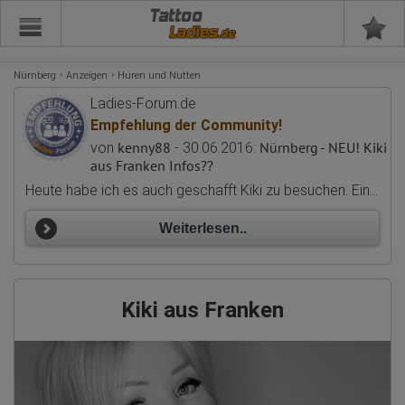
Tattoo
Nürnberg
Anzeigen
Huren und Nutten
Ladies-Forum.de
Empfehlung der Community!
kenny88
Nürnberg - NEU! Kiki
von
- 30.06.2016:
aus Franken Infos??
Heute habe ich es auch geschafft Kiki zu besuchen. Eine sehr sympathische aufgeschlossene offene Frau. Mir wurde Getränk und Dusche vor- und nacher anfeboten, was ich alles nutzte. Sollte aus meiner Sicht auch genutzt werden, wenn man(n) schon geduscht war. kiki nimmt 100430 und 150460. Ich konnte mich aufgrund meiner Planung und Ihrer Termine auf etwas dazwischen einigen. Ich wollte nachdem ich gefragt wurde, was ich wolle eigenrlich Missio - vorab es kam nicht dazu. Warum zum einen ist Kikis franz. verdammt gut. Kurz vor meinem "Kommen" habe ich unterbrochen. Ich wollte und habe Kiki dann massiert im Sinne von massieren. Danach wollte ich gerne in sie, ging aber nicht da mein ...
Weiterlesen..
Kiki aus Franken