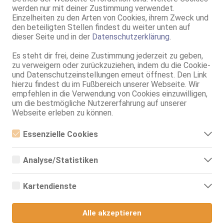
Haut:
hell
werden nur mit deiner Zustimmung verwendet.
Einzelheiten zu den Arten von Cookies, ihrem Zweck und
Körperschmuck:
Tattoos
den beteiligten Stellen findest du weiter unten auf
Sprachen:
Deutsch
dieser Seite und in der
Datenschutzerklärung
.
Englisch
Verkehr:
AV
Es steht dir frei, deine Zustimmung jederzeit zu geben,
GV
zu verweigern oder zurückzuziehen, indem du die Cookie-
Franz.
und Datenschutzeinstellungen erneut öffnest. Den Link
Franz. bei Ihr
hierzu findest du im Fußbereich unserer Webseite. Wir
Franz. beidseitig
empfehlen in die Verwendung von Cookies einzuwilligen,
GF6
um die bestmögliche Nutzererfahrung auf unserer
Flotter Dreier (MFF)
Webseite erleben zu können.
Zu dritt (MMF)
SW
Essenzielle Cookies
Service für:
Herren
Essenzielle Cookies sind alle notwendigen Cookies, die für den
Damen
Betrieb der Webseite notwendig sind, indem Grundfunktionen
Paare (M/F)
Analyse/Statistiken
ermöglicht werden. Die Webseite kann ohne diese Cookies nicht
Service:
Schmusen, Kuscheln
richtig funktionieren.
Analyse- bzw. Statistikcookies sind Cookies, die der Analyse der
Körperküsse
Webseiten-Nutzung und der Erstellung von anonymisierten
Kartendienste
ZA passiv
Zugriffsstatistiken dienen. Sie helfen den Webseiten-Besitzern zu
verstehen, wie Besucher mit Webseiten interagieren, indem
FA / An*l-Massagen aktiv
Google Maps
Informationen anonym gesammelt und gemeldet werden.
FA / An*l-Massagen passiv
Alle akzeptieren
KB passiv
Wenn Sie Google Maps auf unserer Webseite nutzen, können