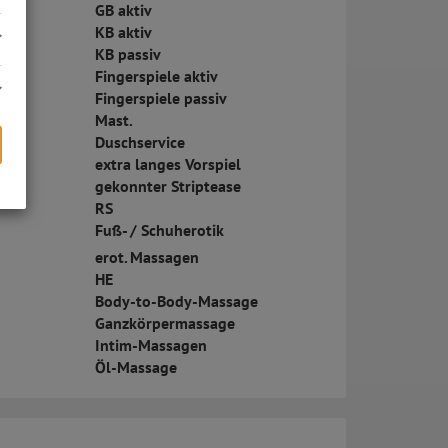
GB aktiv
KB aktiv
KB passiv
Fingerspiele aktiv
Fingerspiele passiv
Mast.
Duschservice
extra langes Vorspiel
gekonnter Striptease
s
RS
Fuß- / Schuherotik
erot. Massagen
HE
Body-to-Body-Massage
Ganzkörpermassage
Intim-Massagen
Öl-Massage