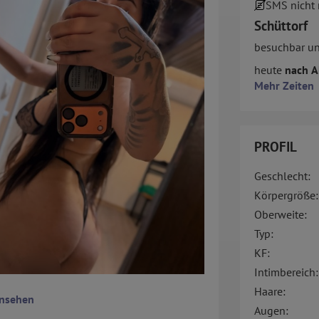
SMS nicht
Schüttorf
besuchbar u
heute
nach A
Mehr Zeiten
PROFIL
Geschlecht:
Körpergröße:
Oberweite:
Typ:
KF:
Intimbereich:
Haare:
ansehen
Augen: