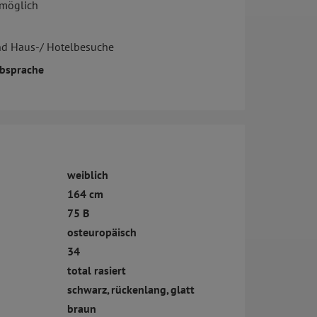
 möglich
nd Haus-/ Hotelbesuche
bsprache
weiblich
164 cm
75 B
osteuropäisch
34
total rasiert
schwarz, rückenlang, glatt
braun