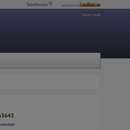
Telefonsex
SolAds Anzeige
63643
 senden