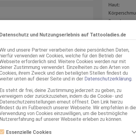
Haut:
Körperschmu
Sprachen:
Verkehr:
 Frauen die wissen wie man einen
Datenschutz und Nutzungserlebnis auf Tattooladies.de
t, dann wirst du mich lieben.
Wir und unsere Partner verarbeiten deine persönlichen Daten,
hierfür verwenden wir Cookies, welche für den Betrieb der
Webseite erforderlich sind. Weitere Cookies werden nur mit
ahme, dass du die Anzeige auf
deiner Zustimmung verwendet. Einzelheiten zu den Arten von
Cookies, ihrem Zweck und den beteiligten Stellen findest du
weiter unten auf dieser Seite und in der
Datenschutzerklärung
.
Service für:
Es steht dir frei, deine Zustimmung jederzeit zu geben, zu
Service:
verweigern oder zurückzuziehen, indem du die Cookie- und
Datenschutzeinstellungen erneut öffnest. Den Link hierzu
findest du im Fußbereich unserer Webseite. Wir empfehlen in die
Verwendung von Cookies einzuwilligen, um die bestmögliche
Nutzererfahrung auf unserer Webseite erleben zu können.
Essenzielle Cookies