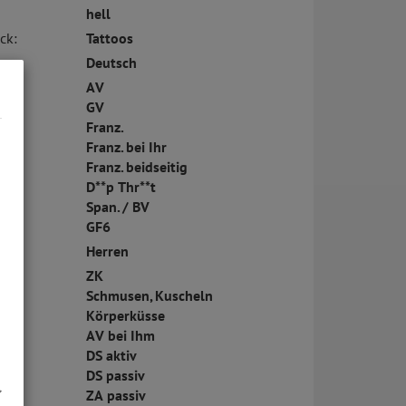
hell
ck:
Tattoos
Deutsch
AV
GV
Franz.
Franz. bei Ihr
Franz. beidseitig
D**p Thr**t
Span. / BV
GF6
Herren
ZK
Schmusen, Kuscheln
Körperküsse
AV bei Ihm
DS aktiv
DS passiv
ZA passiv