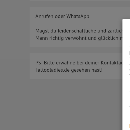
Anrufen oder WhatsApp
Magst du leidenschaftliche und zärtliche
Mann richtig verwöhnt und glücklich mach
PS: Bitte erwähne bei deiner Kontaktaufn
Tattooladies.de gesehen hast!