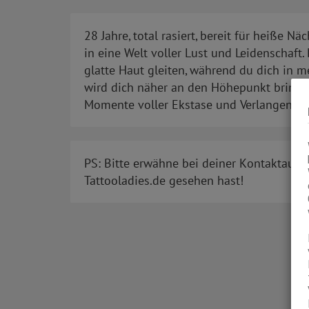
28 Jahre, total rasiert, bereit für heiße 
in eine Welt voller Lust und Leidenschaft
glatte Haut gleiten, während du dich in m
wird dich näher an den Höhepunkt bringen.
Momente voller Ekstase und Verlangen.
PS: Bitte erwähne bei deiner Kontaktaufn
Tattooladies.de gesehen hast!