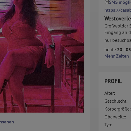
SMS mögli
https://casa
Westoverle
Großwolder S
Eingang an d
nur besuchba
heute
20 - 0
Mehr Zeiten
PROFIL
Alter:
Geschlecht:
Körpergröße:
Oberweite:
ansehen
Typ: