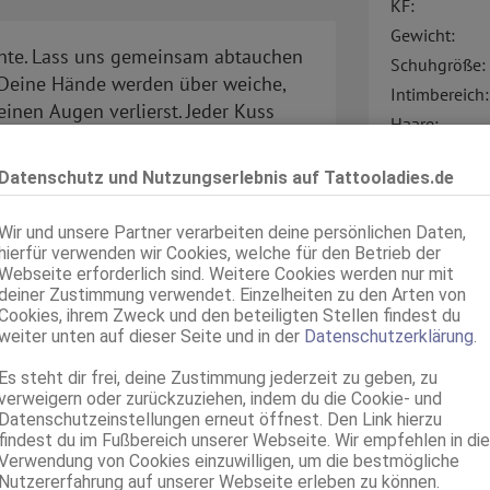
KF:
Gewicht:
Nächte. Lass uns gemeinsam abtauchen
Schuhgröße:
. Deine Hände werden über weiche,
Intimbereich:
einen Augen verlierst. Jeder Kuss
Haare:
 Sei bereit für unvergessliche
Augen:
Datenschutz und Nutzungserlebnis auf Tattooladies.de
Haut:
Körperschmu
Wir und unsere Partner verarbeiten deine persönlichen Daten,
Sprachen:
hierfür verwenden wir Cookies, welche für den Betrieb der
ahme, dass du die Anzeige auf
Webseite erforderlich sind. Weitere Cookies werden nur mit
deiner Zustimmung verwendet. Einzelheiten zu den Arten von
Cookies, ihrem Zweck und den beteiligten Stellen findest du
weiter unten auf dieser Seite und in der
Datenschutzerklärung
.
Es steht dir frei, deine Zustimmung jederzeit zu geben, zu
verweigern oder zurückzuziehen, indem du die Cookie- und
Verkehr:
Datenschutzeinstellungen erneut öffnest. Den Link hierzu
findest du im Fußbereich unserer Webseite. Wir empfehlen in die
Verwendung von Cookies einzuwilligen, um die bestmögliche
Nutzererfahrung auf unserer Webseite erleben zu können.