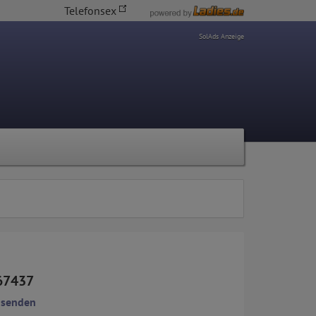
Telefonsex
SolAds Anzeige
67437
 senden