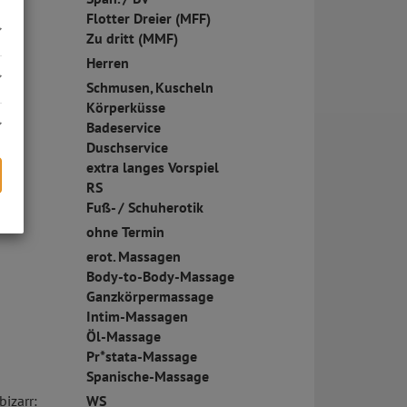
Flotter Dreier (MFF)
Zu dritt (MMF)
Herren
Schmusen, Kuscheln
Körperküsse
Badeservice
Duschservice
extra langes Vorspiel
RS
Fuß- / Schuherotik
ohne Termin
s
erot. Massagen
Body-to-Body-Massage
Ganzkörpermassage
Intim-Massagen
Öl-Massage
Pr*stata-Massage
Spanische-Massage
bizarr:
WS