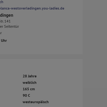
ch
blanca-westoverledingen.you-ladies.de
dingen
tr. 141
er Seitentür
r
5 Uhr
28 Jahre
weiblich
165 cm
90 C
westeuropäisch