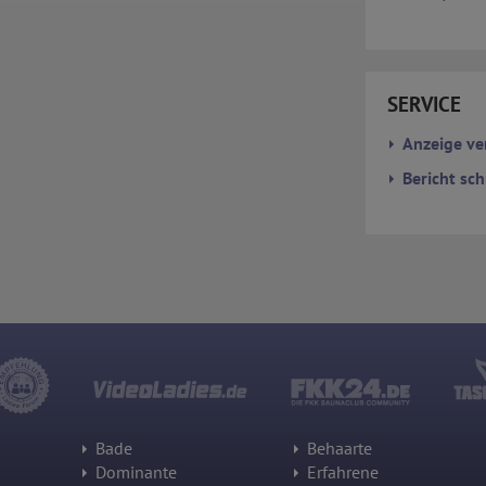
Daten pseudonyme Nutzungsprofile der Nutzer erstellt werden. Diese
Informationen wird Google gegebenenfalls auch an Dritte übertragen,
sofern dies gesetzlich vorgeschrieben wird oder, soweit Dritte diese
Daten im Auftrag von Google verarbeiten. Die IP-Adresse der Nutzer
wird von Google innerhalb von Mitgliedstaaten der Europäischen Union
oder in anderen Vertragsstaaten des Abkommens über den
SERVICE
Europäischen Wirtschaftsraum gekürzt, dies bedeutet, dass alle
Daten anonym erhoben werden. Nur in Ausnahmefällen wird die volle
Anzeige ve
IP-Adresse an einen Server von Google in den USA übertragen und dort
gekürzt. Die von dem Browser des Nutzers übermittelte IP-Adresse
Bericht sch
wird nicht mit anderen Daten von Google zusammengeführt.
Erhobene Informationen zum Besucherverhalten sind folgende:
Herkunft (Land und Stadt)
Sprache
Betriebssystem
Gerät (PC, Tablet-PC oder Smartphone)
Browser und alle verwendeten Add-ons
Auflösung des Computers
Besucherquelle (Facebook, Suchmaschine oder verweisende
Webseite)
Welche Dateien wurden heruntergeladen?
Welche Videos angeschaut?
Wurden Werbebanner angeklickt?
Wohin ging der Besucher? Klickte er auf weitere Seiten des Portals
oder hat er sie komplett verlassen?
Bade
Behaarte
Wie lange blieb der Besucher?
Dominante
Erfahrene