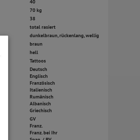
40
70 kg
38
total rasiert
dunkelbraun, rückenlang, wellig
braun
hell
ck:
Tattoos
Deutsch
Englisch
Französisch
Italienisch
Rumänisch
Albanisch
Griechisch
GV
Franz.
Franz. bei Ihr
Span. / BV