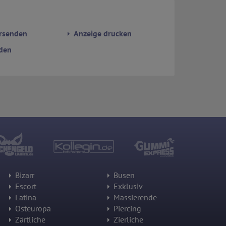
rsenden
Anzeige drucken
den
Bizarr
Busen
Escort
Exklusiv
Latina
Massierende
Osteuropa
Piercing
Zärtliche
Zierliche