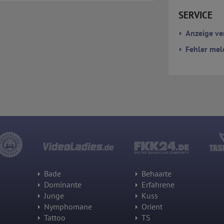
sofern dies gesetzlich vorgeschrieben wird oder, soweit Dritte diese
Daten im Auftrag von Google verarbeiten. Die IP-Adresse der Nutzer
SERVICE
wird von Google innerhalb von Mitgliedstaaten der Europäischen Union
oder in anderen Vertragsstaaten des Abkommens über den
Anzeige ve
Europäischen Wirtschaftsraum gekürzt, dies bedeutet, dass alle
Daten anonym erhoben werden. Nur in Ausnahmefällen wird die volle
Fehler mel
IP-Adresse an einen Server von Google in den USA übertragen und dort
gekürzt. Die von dem Browser des Nutzers übermittelte IP-Adresse
wird nicht mit anderen Daten von Google zusammengeführt.
Erhobene Informationen zum Besucherverhalten sind folgende:
Herkunft (Land und Stadt)
Sprache
Betriebssystem
Gerät (PC, Tablet-PC oder Smartphone)
Browser und alle verwendeten Add-ons
Auflösung des Computers
Besucherquelle (Facebook, Suchmaschine oder verweisende
Webseite)
Welche Dateien wurden heruntergeladen?
Welche Videos angeschaut?
Wurden Werbebanner angeklickt?
Bade
Behaarte
Wohin ging der Besucher? Klickte er auf weitere Seiten des Portals
Dominante
Erfahrene
oder hat er sie komplett verlassen?
Junge
Kuss
Wie lange blieb der Besucher?
Nymphomane
Orient
Ort der Verarbeitung:
Tattoo
TS
Europäische Union & USA