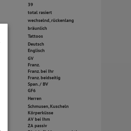
39
total rasiert
wechselnd, rückenlang
bräunlich
ck:
Tattoos
Deutsch
Englisch
GV
Franz.
Franz. bei Ihr
Franz. beidseitig
Span. / BV
GF6
Herren
Schmusen, Kuscheln
Körperküsse
AV bei Ihm
ZA passiv