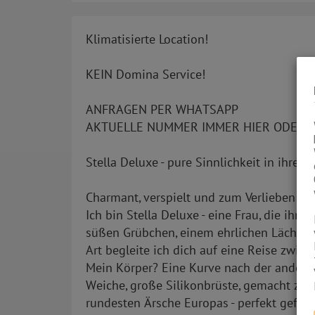
Klimatisierte Location!
KEIN Domina Service!
ANFRAGEN PER WHATSAPP
AKTUELLE NUMMER IMMER HIER ODER A
Stella Deluxe - pure Sinnlichkeit in ihrer
Charmant, verspielt und zum Verlieben ech
Ich bin Stella Deluxe - eine Frau, die ihr
süßen Grübchen, einem ehrlichen Lächeln 
Art begleite ich dich auf eine Reise zwisc
Mein Körper? Eine Kurve nach der andere
Weiche, große Silikonbrüste, gemacht zum
rundesten Ärsche Europas - perfekt gefo