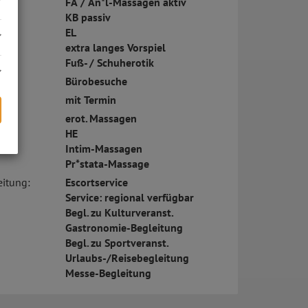
FA / An*l-Massagen aktiv
KB passiv
EL
extra langes Vorspiel
Fuß- / Schuherotik
Bürobesuche
mit Termin
erot. Massagen
HE
Intim-Massagen
s
Pr*stata-Massage
eitung:
Escortservice
Service: regional verfügbar
Begl. zu Kulturveranst.
Gastronomie-Begleitung
Begl. zu Sportveranst.
Urlaubs-/Reisebegleitung
Messe-Begleitung