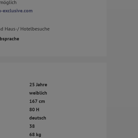
 möglich
a-exclusive.com
nd Haus-/ Hotelbesuche
bsprache
25 Jahre
weiblich
167 cm
80 H
deutsch
38
68 kg