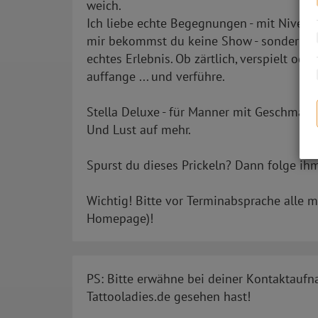
weich.
Ich liebe echte Begegnungen - mit Niveau,
mir bekommst du keine Show - sondern ec
echtes Erlebnis. Ob zärtlich, verspielt ode
auffange ... und verführe.
Stella Deluxe - für Manner mit Geschmack
Und Lust auf mehr.
Spurst du dieses Prickeln? Dann folge ihm 
Wichtig! Bitte vor Terminabsprache alle 
Homepage)!
PS: Bitte erwähne bei deiner Kontaktaufn
Tattooladies.de gesehen hast!