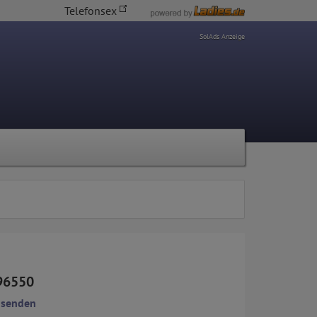
Telefonsex
SolAds Anzeige
96550
 senden