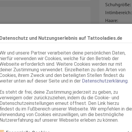
Schuhgröße:
Intimbereich:
Haare:
Haut:
Körperschmu
Datenschutz und Nutzungserlebnis auf Tattooladies.de
Sprachen:
UF MEINER WEBSITE
Wir und unsere Partner verarbeiten deine persönlichen Daten,
hierfür verwenden wir Cookies, welche für den Betrieb der
Verkehr:
Webseite erforderlich sind. Weitere Cookies werden nur mit
 weichsten Form
deiner Zustimmung verwendet. Einzelheiten zu den Arten von
Cookies, ihrem Zweck und den beteiligten Stellen findest du
weiter unten auf dieser Seite und in der
Datenschutzerklärung
.
t:
e Reize kennt und genießt. Mit meinen
Es steht dir frei, deine Zustimmung jederzeit zu geben, zu
und einer authentischen, offenen
verweigern oder zurückzuziehen, indem du die Cookie- und
Service für:
Datenschutzeinstellungen erneut öffnest. Den Link hierzu
hen Zärtlichkeit und Verlangen.
Service:
findest du im Fußbereich unserer Webseite. Wir empfehlen in die
n:
Verwendung von Cookies einzuwilligen, um die bestmögliche
 Versinken und einer der größten,
Nutzererfahrung auf unserer Webseite erleben zu können.
rmt durch mehrere BBL. Und super