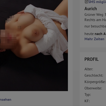
SMS mögli
Aurich
Grüner Weg 
Rechts am Ha
nur besuchba
heute
nach A
Mehr Zeiten
PROFIL
Alter:
Geschlecht:
Körpergröße:
Oberweite:
Typ:
ansehen
KF: