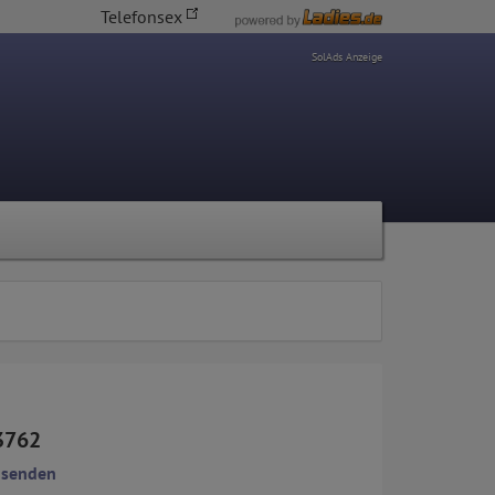
Telefonsex
SolAds Anzeige
3762
 senden