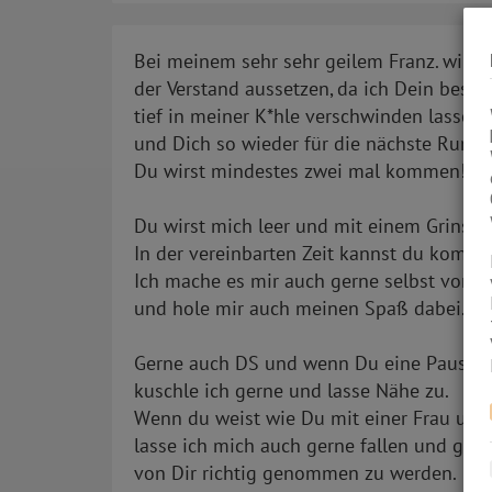
Bei meinem sehr sehr geilem Franz. wird 
der Verstand aussetzen, da ich Dein bestes
tief in meiner K*hle verschwinden lasse
und Dich so wieder für die nächste Rund
Du wirst mindestes zwei mal kommen!
Du wirst mich leer und mit einem Grinsen
In der vereinbarten Zeit kannst du kommen
Ich mache es mir auch gerne selbst vor Di
und hole mir auch meinen Spaß dabei.
Gerne auch DS und wenn Du eine Pause b
kuschle ich gerne und lasse Nähe zu.
Wenn du weist wie Du mit einer Frau umz
lasse ich mich auch gerne fallen und gen
von Dir richtig genommen zu werden.