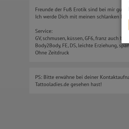
Freunde der Fuß Erotik sind bei mir gut 
Ich werde Dich mit meinen schlanken Fü
Service:
GV, schmusen, küssen, GF6, franz auch beid
Body2Body, FE, DS, leichte Erziehung, spa
Ohne Zeitdruck
PS: Bitte erwähne bei deiner Kontaktaufn
Tattooladies.de gesehen hast!