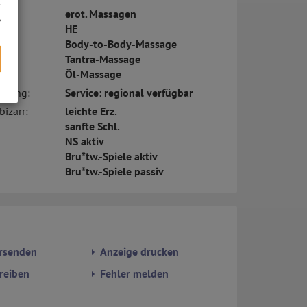
erot. Massagen
HE
Body-to-Body-Massage
Tantra-Massage
Öl-Massage
eitung:
Service: regional verfügbar
s
bizarr:
leichte Erz.
sanfte Schl.
NS aktiv
Bru*tw.-Spiele aktiv
Bru*tw.-Spiele passiv
rsenden
Anzeige drucken
reiben
Fehler melden