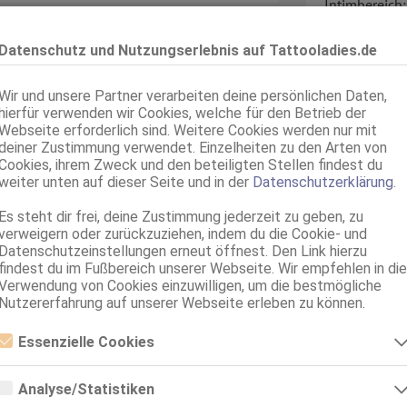
Intimbereich:
Haare:
Dir
Datenschutz und Nutzungserlebnis auf Tattooladies.de
Haut:
 St*ck
Körperschmu
Wir und unsere Partner verarbeiten deine persönlichen Daten,
Sprachen:
hierfür verwenden wir Cookies, welche für den Betrieb der
e aufbauen werde.
Verkehr:
Webseite erforderlich sind. Weitere Cookies werden nur mit
deiner Zustimmung verwendet. Einzelheiten zu den Arten von
Cookies, ihrem Zweck und den beteiligten Stellen findest du
weiter unten auf dieser Seite und in der
Datenschutzerklärung
.
 verlassen.
 so oft du willst.
Es steht dir frei, deine Zustimmung jederzeit zu geben, zu
r
Service für:
verweigern oder zurückzuziehen, indem du die Cookie- und
Datenschutzeinstellungen erneut öffnest. Den Link hierzu
Service:
findest du im Fußbereich unserer Webseite. Wir empfehlen in die
Verwendung von Cookies einzuwilligen, um die bestmögliche
rauchst
Nutzererfahrung auf unserer Webseite erleben zu können.
Essenzielle Cookies
ugehen hast,
Essenzielle Cookies sind alle notwendigen Cookies, die für den Betrieb
ieße es
der Webseite notwendig sind, indem Grundfunktionen ermöglicht
Analyse/Statistiken
werden. Die Webseite kann ohne diese Cookies nicht richtig
Termin: