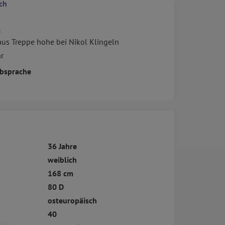
ch
3
us Treppe hohe bei Nikol Klingeln
r
bsprache
36 Jahre
weiblich
168 cm
80 D
osteuropäisch
40