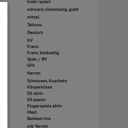
total rasiert
schwarz, rückenlang, glatt
mittel
ck:
Tattoos
Deutsch
GV
Franz.
Franz. beidseitig
Span. / BV
GF6
Herren
Schmusen, Kuscheln
Körperküsse
DS aktiv
DS passiv
Fingerspiele aktiv
Mast.
Badeservice
mit Termin